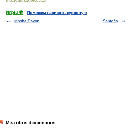
Enciclopedia Universal
.
2012
.
Игры ⚽
Поможем написать курсовую
Moshe Dayan
Santoña
Mira otros diccionarios: