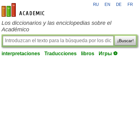
RU
EN
DE
FR
es-academic.com
Los diccionarios y las enciclopedias sobre el
Académico
¡Buscar!
interpretaciones
Traducciones
libros
Игры ⚽