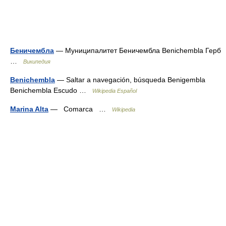
Беничембла
— Муниципалитет Беничембла Benichembla Герб
…
Википедия
Benichembla
— Saltar a navegación, búsqueda Benigembla
Benichembla Escudo …
Wikipedia Español
Marina Alta
— Comarca …
Wikipedia